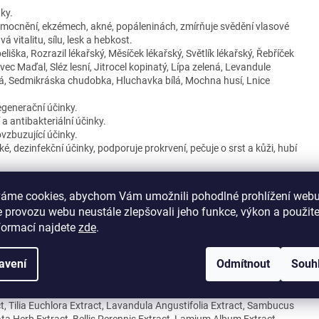
ky.
mocnění, ekzémech, akné, popáleninách, zmírňuje svědění vlasové
vitalitu, sílu, lesk a hebkost.
ška, Rozrazil lékařský, Měsíček lékařský, Světlík lékařský, Řebříček
ovec Maďal, Sléz lesní, Jitrocel kopinatý, Lípa zelená, Levandule
tá, Sedmikráska chudobka, Hluchavka bílá, Mochna husí, Lnice
egenerační účinky.
 a antibakteriální účinky.
ovzbuzující účinky.
ké, dezinfekční účinky, podporuje prokrvení, pečuje o srst a kůži, hubí
váme cookies, abychom Vám umožnili pohodlné prohlížení webu
 provozu webu neustále zlepšovali jeho funkce, výkon a použit
do mokré srsti zvířete. Po omytí srst důkladně propláchněte.
formací najdete
zde
.
-Glucoside, Sodium Cocoamphoacetate, Sorbitan Sesquicaprylate,
avení
Odmítnout
Souh
oyl/Lauroyl Lactylate, Triethyl Citrate, Panthenol, Taraxacum
ula Officinalis Extract, Euphrasia Officinalis Extract, Achillea
la Tricolor Extract, Aesculum Hippocastanum Extract, Malva
t, Tilia Euchlora Extract, Lavandula Angustifolia Extract, Sambucus
ta Herb Extract, Bellis Perennis Extract, Lamium Album Extract,