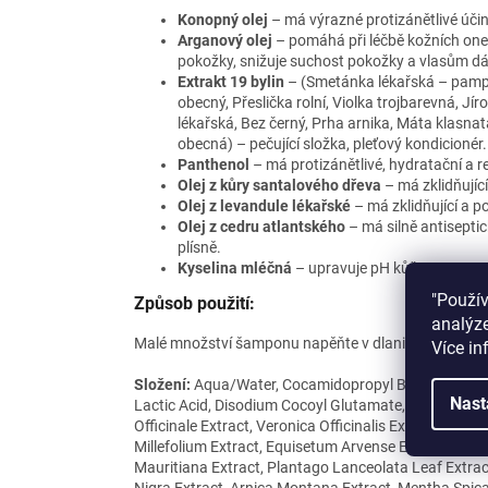
Konopný olej
– má výrazné protizánětlivé účin
Arganový olej
– pomáhá při léčbě kožních one
pokožky, snižuje suchost pokožky a vlasům dává 
Extrakt 19 bylin
– (Smetánka lékařská – pampeli
obecný, Přeslička rolní, Violka trojbarevná, Jír
lékařská, Bez černý, Prha arnika, Máta klasna
obecná) – pečující složka, pleťový kondicionér.
Panthenol
– má protizánětlivé, hydratační a r
Olej z kůry santalového dřeva
– má zklidňující
Olej z levandule lékařské
– má zklidňující a p
Olej z cedru atlantského
– má silně antiseptic
plísně.
Kyselina mléčná
– upravuje pH kůže.
"Použí
Způsob použití:
analýze
Malé množství šamponu napěňte v dlani a vmasírujte 
Více in
Složení:
Aqua/Water, Cocamidopropyl Betaine, Coco
Nast
Lactic Acid, Disodium Cocoyl Glutamate, Sodium Capr
Officinale Extract, Veronica Officinalis Extract, Calend
Millefolium Extract, Equisetum Arvense Extract, Vio
Mauritiana Extract, Plantago Lanceolata Leaf Extrac
Nigra Extract, Arnica Montana Extract, Mentha Spica