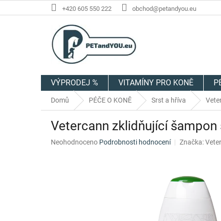
Přejít
+420 605 550 222
obchod@petandyou.eu
na
obsah
VÝPRODEJ %
VITAMÍNY PRO KONĚ
P
Domů
PÉČE O KONĚ
Srst a hříva
Vete
Vetercann zklidňující šampo
Průměrné
Neohodnoceno
Podrobnosti hodnocení
Značka:
Vete
hodnocení
produktu
je
0,0
z
5
hvězdiček.