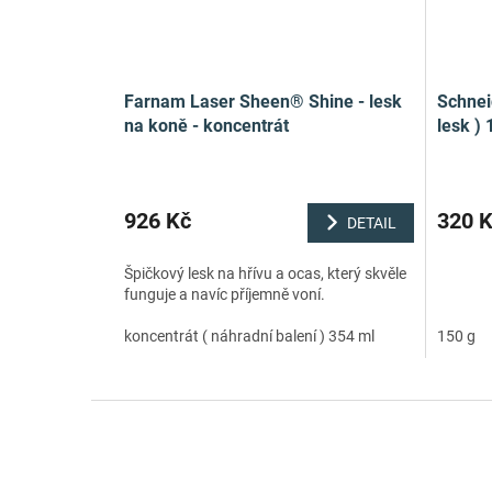
Farnam Laser Sheen® Shine - lesk
Schneid
na koně - koncentrát
lesk ) 
926 Kč
320 
DETAIL
Špičkový lesk na hřívu a ocas, který skvěle
funguje a navíc příjemně voní.
koncentrát ( náhradní balení ) 354 ml
150 g
Z
á
p
a