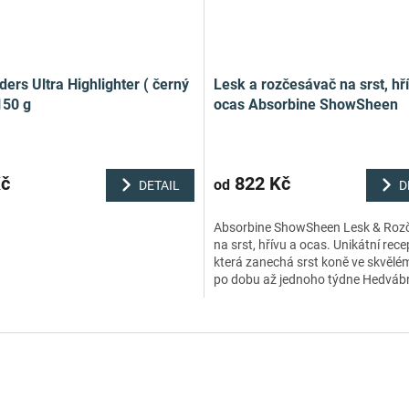
ers Ultra Highlighter ( černý
Lesk a rozčesávač na srst, hří
150 g
ocas Absorbine ShowSheen
Kč
822 Kč
od
DETAIL
D
Absorbine ShowSheen Lesk & Roz
na srst, hřívu a ocas. Unikátní rece
která zanechá srst koně ve skvělé
po dobu až jednoho týdne Hedváb
proteiny posilují hřívu a...