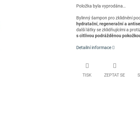
Položka byla vyprodána…
Bylinný šampon pro zklidnění po
hydratační, regenerační a antis
další látky se zklidňujícími a pr
s citlivou podrážděnou pokožko
Detailní informace
TISK
ZEPTAT SE
S