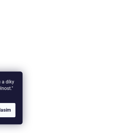
 a díky
elnost."
lasím