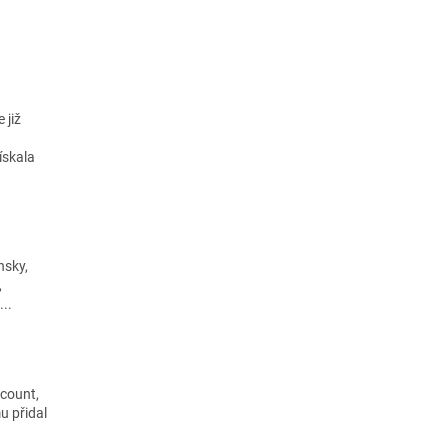
 již
ískala
nsky,
,
...
scount,
u přidal