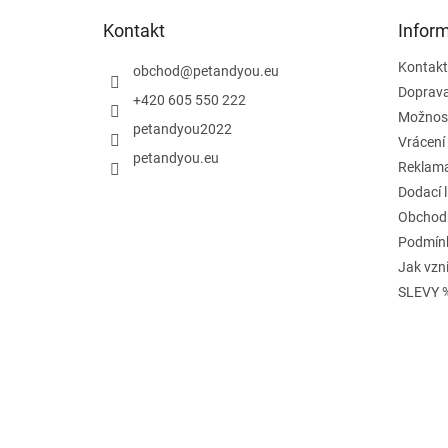
t
Kontakt
Infor
í
Kontakt
obchod
@
petandyou.eu
Doprav
+420 605 550 222
Možnost
petandyou2022
Vrácení
petandyou.eu
Reklam
Dodací 
Obchod
Podmínk
Jak vzn
SLEVY 