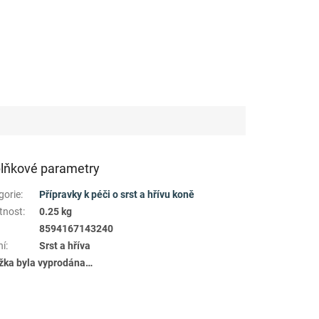
lňkové parametry
gorie
:
Přípravky k péči o srst a hřívu koně
tnost
:
0.25 kg
8594167143240
ní
:
Srst a hříva
žka byla vyprodána…