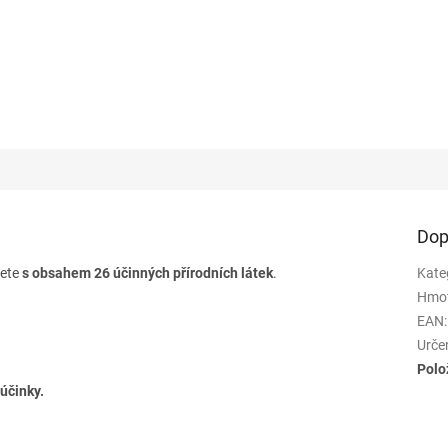
a
Dop
řete
s obsahem 26 účinných přírodních látek
.
Kate
Hmo
EAN
:
Urče
Polo
účinky.