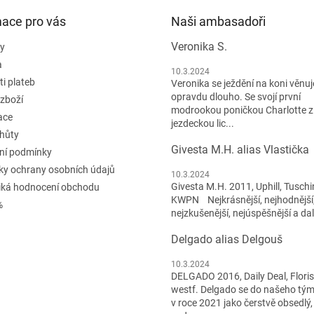
mace pro vás
Naši ambasadoři
Veronika S.
y
a
10.3.2024
i plateb
Veronika se ježdění na koni věnuje
opravdu dlouho. Se svojí první
 zboží
modrookou poničkou Charlotte z
ace
jezdeckou lic...
lhůty
Givesta M.H. alias Vlastička
ní podmínky
y ochrany osobních údajů
10.3.2024
Givesta M.H. 2011, Uphill, Tuschi
iká hodnocení obchodu
KWPN Nejkrásnější, nejhodnější
%
nejzkušenější, nejúspěšnější a dal
Delgado alias Delgouš
10.3.2024
DELGADO 2016, Daily Deal, Flori
westf. Delgado se do našeho tým
v roce 2021 jako čerstvě obsedlý,