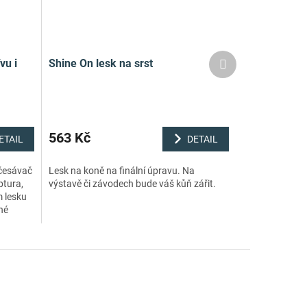
Další
vu i
Shine On lesk na srst
produkt
563 Kč
ETAIL
DETAIL
česávač
Lesk na koně na finální úpravu. Na
ptura,
výstavě či závodech bude váš kůň zářit.
m lesku
né