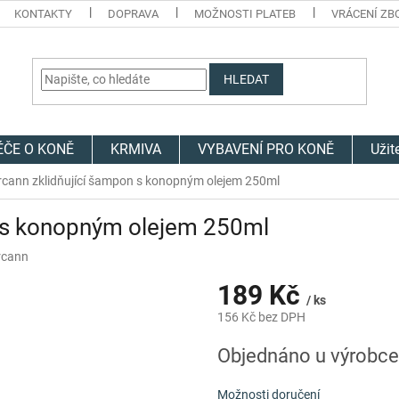
KONTAKTY
DOPRAVA
MOŽNOSTI PLATEB
VRÁCENÍ ZB
HLEDAT
ÉČE O KONĚ
KRMIVA
VYBAVENÍ PRO KONĚ
Užit
rcann zklidňující šampon s konopným olejem 250ml
n s konopným olejem 250ml
rcann
189 Kč
/ ks
156 Kč bez DPH
Měrná
Objednáno u výrobce
cena:
Možnosti doručení