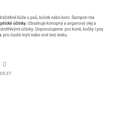
drážděné kůže u psů, koček nebo koní. Šampon má
eptické účinky.
Obsahuje konopný a arganový olej a
otizánětlivými účinky. Doporučujeme pro koně, kočky i psy
u
, pro časté mytí nebo srst bez lesku.
DÍLET